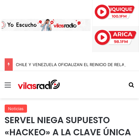
CHILE Y VENEZUELA OFICIALIZAN EL REINICIO DE RELACIONES CONSULARES Y AVANZAN HACIA LA NORMALIZACIÓN DE VÍNCULOS BILATERALES
Menú
B
Noticias
SERVEL NIEGA SUPUESTO
«HACKEO» A LA CLAVE ÚNICA