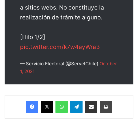
a sitios webs. No constituye la
realización de trámite alguno.
[Hilo 1/2]
pic.twitter.com/k7w4eyWra3
— Servicio Electoral (@ServelChile)
October
1, 2021
Facebook
X
WhatsApp
Telegram
Enviar vía email
Imprimir