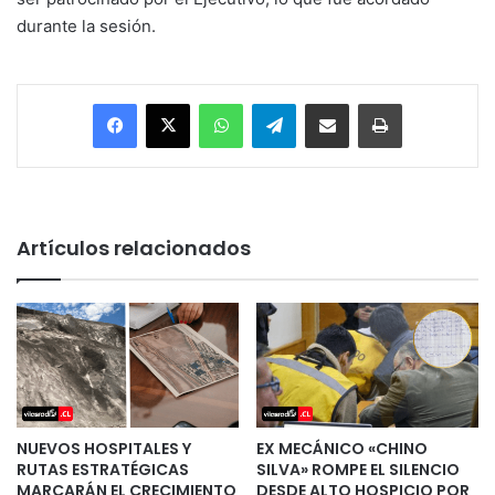
durante la sesión.
Facebook
X
WhatsApp
Telegram
Enviar vía email
Imprimir
Artículos relacionados
NUEVOS HOSPITALES Y
EX MECÁNICO «CHINO
RUTAS ESTRATÉGICAS
SILVA» ROMPE EL SILENCIO
MARCARÁN EL CRECIMIENTO
DESDE ALTO HOSPICIO POR