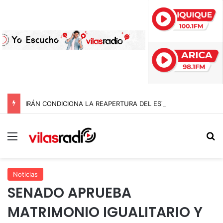
IRÁN CONDICIONA LA REAPERTURA DEL ESTRECHO DE ORMUZ Y EXIGE A ESTADOS UNIDOS EL FIN DEL BLOQUEO Y REPARACIONES DE GUERRA
Menú
B
Noticias
SENADO APRUEBA
MATRIMONIO IGUALITARIO Y