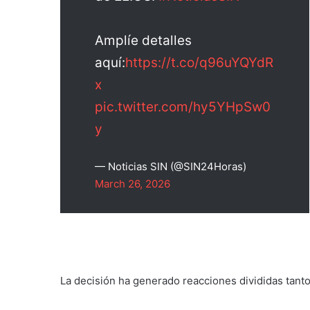
Amplíe detalles
aquí:
https://t.co/q96uYQYdR
x
pic.twitter.com/hy5YHpSw0
y
— Noticias SIN (@SIN24Horas)
March 26, 2026
La decisión ha generado reacciones divididas tant