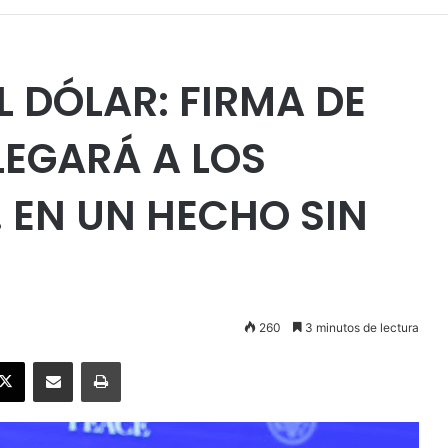
L DÓLAR: FIRMA DE
LEGARÁ A LOS
U. EN UN HECHO SIN
260
3 minutos de lectura
ebook
X
Enviar vía email
Imprimir