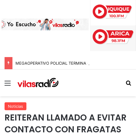
MEGAOPERATIVO POLICIAL TERMINA CON 15 DETENIDOS Y SIETE NOTIFICACIONES DE EXPULSIÓN DE EXTRANJEROS EN TARAPACÁ
Menú
B
Noticias
REITERAN LLAMADO A EVITAR
CONTACTO CON FRAGATAS