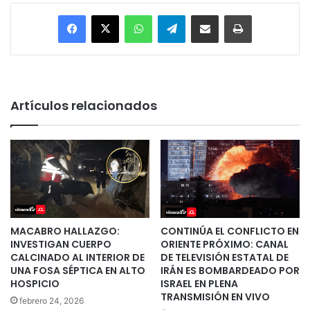
Facebook
X
WhatsApp
Telegram
Enviar vía email
Imprimir
Artículos relacionados
MACABRO HALLAZGO:
CONTINÚA EL CONFLICTO EN
INVESTIGAN CUERPO
ORIENTE PRÓXIMO: CANAL
CALCINADO AL INTERIOR DE
DE TELEVISIÓN ESTATAL DE
UNA FOSA SÉPTICA EN ALTO
IRÁN ES BOMBARDEADO POR
HOSPICIO
ISRAEL EN PLENA
TRANSMISIÓN EN VIVO
febrero 24, 2026