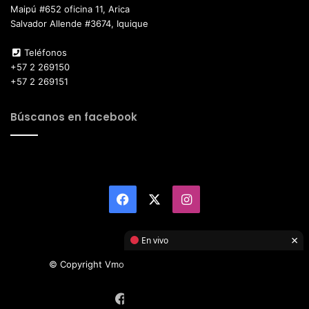
Maipú #652 oficina 11, Arica
Salvador Allende #3674, Iquique
Teléfonos
+57 2 269150
+57 2 269151
Búscanos en facebook
Facebook
X
Instagram
×
En vivo
© Copyright Vmotor TI 2026, All Rights Reserved
Facebook
X
Instagram