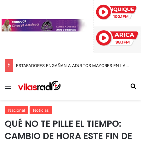
ESTAFADORES ENGAÑAN A ADULTOS MAYORES EN LA TIRANA CON FALSAS ÓRDENES DE DESALOJO: BIENES NACIONALES PONE LA VOZ EN ALERTA
Menú
B
Nacional
Noticias
QUÉ NO TE PILLE EL TIEMPO:
CAMBIO DE HORA ESTE FIN DE