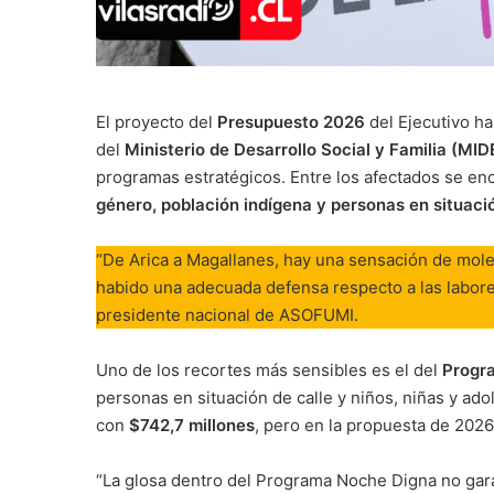
El proyecto del
Presupuesto 2026
del Ejecutivo ha
del
Ministerio de Desarrollo Social y Familia (MI
programas estratégicos. Entre los afectados se enc
género, población indígena y personas en situació
“De Arica a Magallanes, hay una sensación de moles
habido una adecuada defensa respecto a las labore
presidente nacional de ASOFUMI.
Uno de los recortes más sensibles es el del
Progr
personas en situación de calle y niños, niñas y ad
con
$742,7 millones
, pero en la propuesta de 2026
“La glosa dentro del Programa Noche Digna no garan