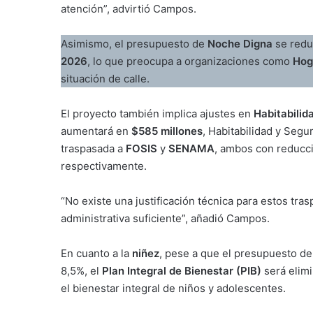
atención”, advirtió Campos.
Asimismo, el presupuesto de
Noche Digna
se red
2026
, lo que preocupa a organizaciones como
Hog
situación de calle.
El proyecto también implica ajustes en
Habitabilid
aumentará en
$585 millones
, Habitabilidad y Segu
traspasada a
FOSIS
y
SENAMA
, ambos con reducci
respectivamente.
“No existe una justificación técnica para estos tra
administrativa suficiente”, añadió Campos.
En cuanto a la
niñez
, pese a que el presupuesto de
8,5%, el
Plan Integral de Bienestar (PIB)
será elimi
el bienestar integral de niños y adolescentes.