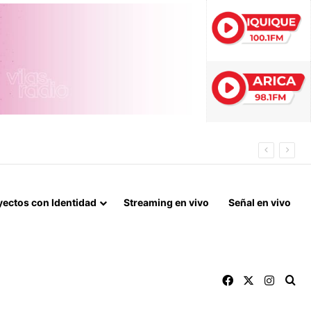
R EL BORO
yectos con Identidad
Streaming en vivo
Señal en vivo
Facebook
X
Instag
Bu