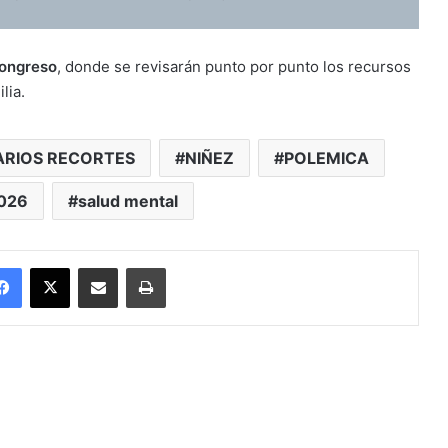
Congreso
, donde se revisarán punto por punto los recursos
lia.
ARIOS RECORTES
NIÑEZ
POLEMICA
026
salud mental
Facebook
X
Enviar vía email
Imprimir