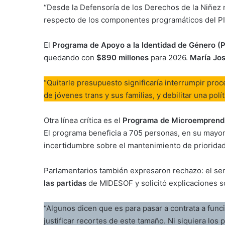
“Desde la Defensoría de los Derechos de la Niñez
respecto de los componentes programáticos del PIB”
El
Programa de Apoyo a la Identidad de Género (
quedando con
$890 millones
para 2026.
María Jo
“Quitarle presupuesto significaría interrumpir pr
de jóvenes trans y sus familias, y debilitar una pol
Otra línea crítica es el
Programa de Microemprendi
El programa beneficia a 705 personas, en su mayor
incertidumbre sobre el mantenimiento de prioridad
Parlamentarios también expresaron rechazo: el s
las partidas
de MIDESOF y solicitó explicaciones s
“Algunos dicen que es para pasar a contrata a func
justificar recortes de este tamaño. Ni siquiera lo