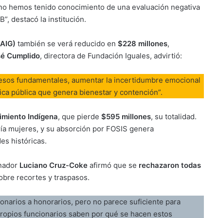
 no hemos tenido conocimiento de una evaluación negativa
, destacó la institución.
PAIG)
también se verá reducido en
$228 millones
,
sé Cumplido
, directora de Fundación Iguales, advirtió:
ocesos fundamentales, aumentar la incertidumbre emocional
ítica pública que genera bienestar y contención”.
miento Indígena
, que pierde
$595 millones
, su totalidad.
ía mujeres, y su absorción por FOSIS genera
es históricas.
enador
Luciano Cruz-Coke
afirmó que se
rechazaron todas
obre recortes y traspasos.
ionarios a honorarios, pero no parece suficiente para
s propios funcionarios saben por qué se hacen estos