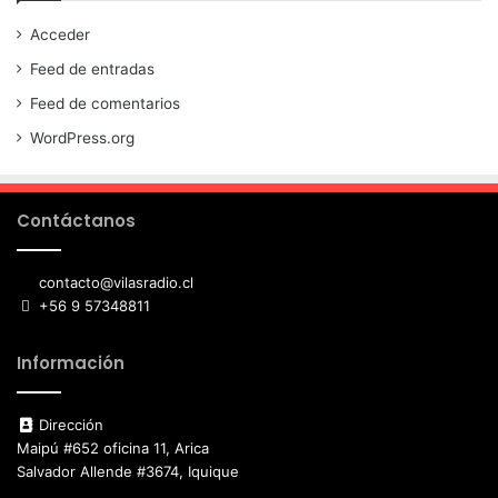
Acceder
Feed de entradas
Feed de comentarios
WordPress.org
Contáctanos
contacto@vilasradio.cl
+56 9 57348811
Información
Dirección
Maipú #652 oficina 11, Arica
Salvador Allende #3674, Iquique