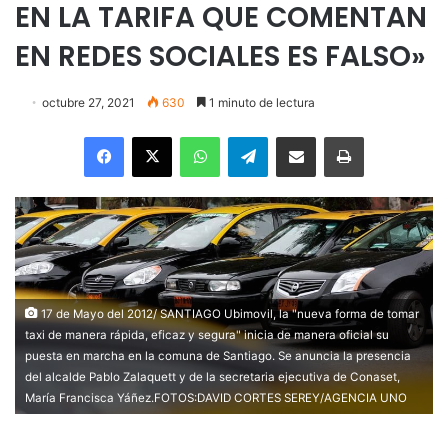
EN LA TARIFA QUE COMENTAN
EN REDES SOCIALES ES FALSO»
octubre 27, 2021
630
1 minuto de lectura
Facebook
X
WhatsApp
Telegram
Enviar vía email
Imprimir
17 de Mayo del 2012/ SANTIAGO Ubimovil, la "nueva forma de tomar
taxi de manera rápida, eficaz y segura" inicia de manera oficial su
puesta en marcha en la comuna de Santiago. Se anuncia la presencia
del alcalde Pablo Zalaquett y de la secretaria ejecutiva de Conaset,
María Francisca Yáñez.FOTOS:DAVID CORTES SEREY/AGENCIA UNO