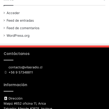
Acceder
Feed de entradas
Feed de comentarios
WordPress.org
Contáctanos
contacto@vilasradio.cl
+56 9 57348811
Información
Dirección
Maipú #652 oficina 11, Arica
Salvador Allende #3674, Iquique