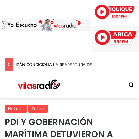
IRÁN CONDICIONA LA REAPERTURA DEL ESTRECHO DE ORMUZ Y EXIGE A ESTADOS UNIDOS EL FIN DEL BLOQUEO Y REPARACIONES DE GUERRA
Menú
B
Noticias
Policial
PDI Y GOBERNACIÓN
MARÍTIMA DETUVIERON A