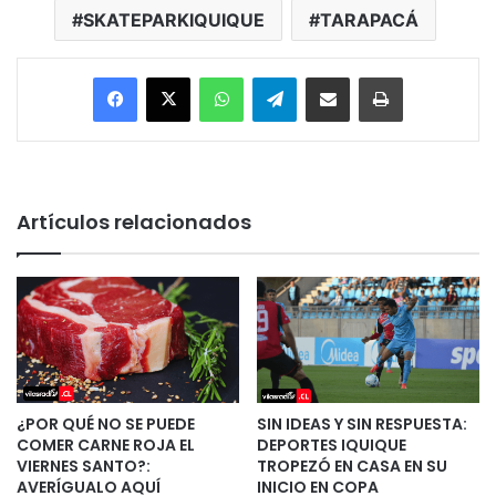
SKATEPARKIQUIQUE
TARAPACÁ
Facebook
X
WhatsApp
Telegram
Enviar vía email
Imprimir
Artículos relacionados
¿POR QUÉ NO SE PUEDE
SIN IDEAS Y SIN RESPUESTA:
COMER CARNE ROJA EL
DEPORTES IQUIQUE
VIERNES SANTO?:
TROPEZÓ EN CASA EN SU
AVERÍGUALO AQUÍ
INICIO EN COPA