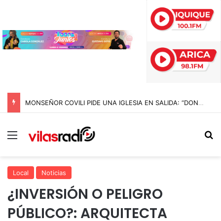
MONSEÑOR COVILI PIDE UNA IGLESIA EN SALIDA: “DONDE HAY UNA PERSONA CON NECESIDAD, ALLÍ ESTÁ LA IGLESIA”
Menú
B
Local
Noticias
¿INVERSIÓN O PELIGRO
PÚBLICO?: ARQUITECTA