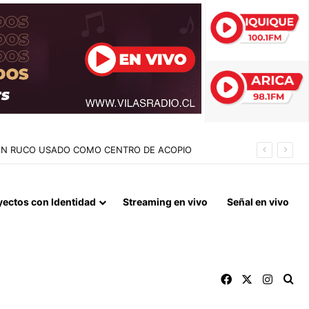
NEL MESSI
yectos con Identidad
Streaming en vivo
Señal en vivo
Facebook
X
Instag
Bu