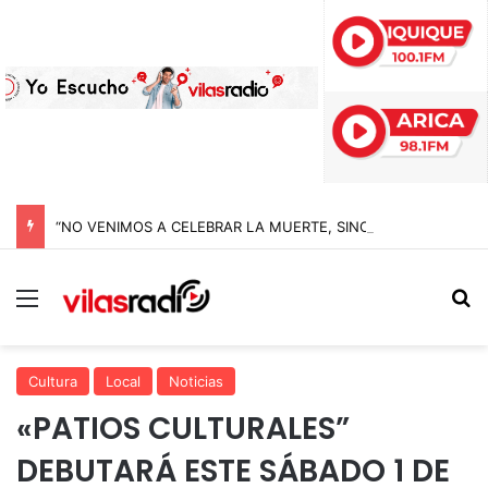
“NO VENIMOS A CELEBRAR LA MUERTE, SINO LA VIDA”: LA EMOTIVA ROMERÍA AL CEMENTERIO QUE MARCA EL CORAZÓN DE LA FIESTA DE SAN LORENZO
Menú
B
Cultura
Local
Noticias
«PATIOS CULTURALES”
DEBUTARÁ ESTE SÁBADO 1 DE