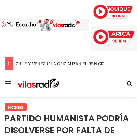
CHILE Y VENEZUELA OFICIALIZAN EL REINICIO DE RELACIONES CONSULARES Y AVANZAN HACIA LA NORMALIZACIÓN DE VÍNCULOS BILATERALES
Menú
B
Noticias
PARTIDO HUMANISTA PODRÍA
DISOLVERSE POR FALTA DE