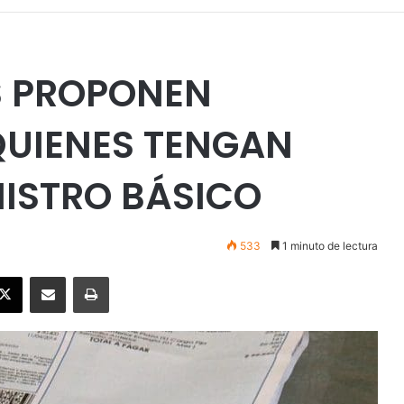
S PROPONEN
QUIENES TENGAN
NISTRO BÁSICO
533
1 minuto de lectura
ebook
X
Enviar vía email
Imprimir