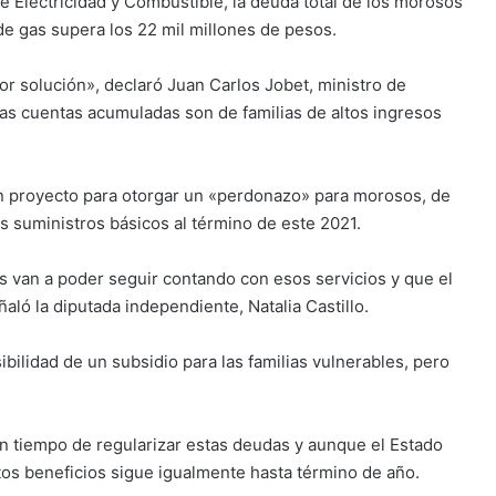
 Electricidad y Combustible, la deuda total de los morosos
de gas supera los 22 mil millones de pesos.
r solución», declaró Juan Carlos Jobet, ministro de
las cuentas acumuladas son de familias de altos ingresos
n proyecto para otorgar un «perdonazo» para morosos, de
s suministros básicos al término de este 2021.
 van a poder seguir contando con esos servicios y que el
aló la diputada independiente, Natalia Castillo.
sibilidad de un subsidio para las familias vulnerables, pero
n tiempo de regularizar estas deudas y aunque el Estado
tos beneficios sigue igualmente hasta término de año.