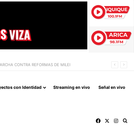
 LA NORMALIZACIÓN DE VÍNCULOS BILATERALES
yectos con Identidad
Streaming en vivo
Señal en vivo
Facebook
X
Instag
Bu