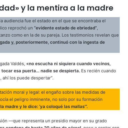
dad» y la mentira a la madre
a audiencia fue el estado en el que se encontraba el
blico reprochó un
“evidente estado de ebriedad”
,
tanzo como en la de su pareja. Los testimonios revelan que
gada y, posteriormente, continuó con la ingesta de
ogada Valdés,
«no escucha ni siquiera cuando vecinos,
 tocar esa puerta… nadie se despierta.
Es recién cuando
 ahí los puede despertar”.
ación moral y legal: el engaño sobre las medidas de
ocía el peligro inminente, no solo por su formación
a madre y le dice: ‘ya coloqué las mallas’”.
misión —que representa un presidio mayor en su grado
 una condena de hasta 20 años de cárcel
, pese a contar con