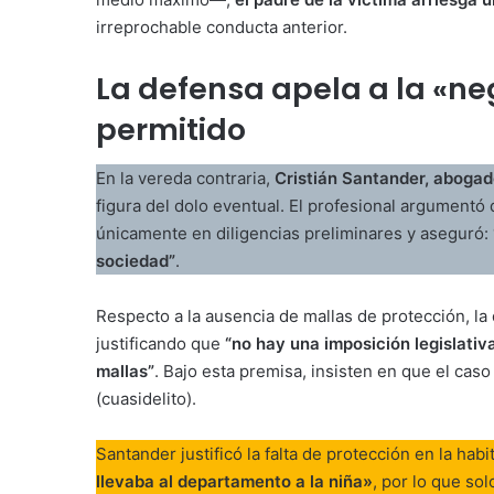
irreprochable conducta anterior.
La defensa apela a la «ne
permitido
En la vereda contraria,
Cristián Santander, aboga
figura del dolo eventual. El profesional argument
únicamente en diligencias preliminares y aseguró:
sociedad”
.
Respecto a la ausencia de mallas de protección, l
justificando que
“no hay una imposición legislativa
mallas”
. Bajo esta premisa, insisten en que el ca
(cuasidelito).
Santander justificó la falta de protección en la h
llevaba al departamento a la niña»
, por lo que sol