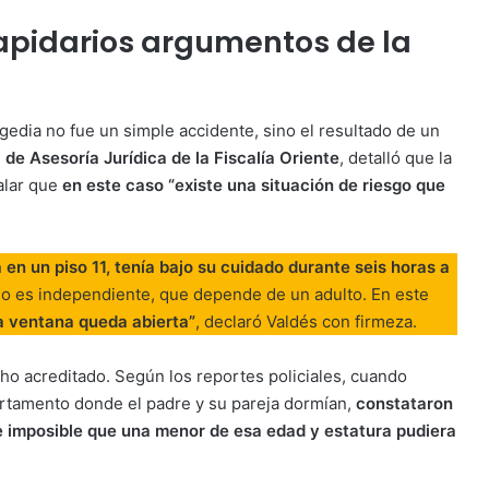
 lapidarios argumentos de la
agedia no fue un simple accidente, sino el resultado de un
 de Asesoría Jurídica de la Fiscalía Oriente
, detalló que la
ñalar que
en este caso “existe una situación de riesgo que
ía en un piso 11, tenía bajo su cuidado durante seis horas a
no es independiente, que depende de un adulto. En este
la ventana queda abierta”
, declaró Valdés con firmeza.
echo acreditado. Según los reportes policiales, cuando
artamento donde el padre y su pareja dormían,
constataron
e imposible que una menor de esa edad y estatura pudiera