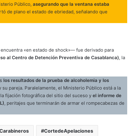
isterio Público,
asegurando que la ventana estaba
artó de plano el estado de ebriedad, señalando que
 encuentra «en estado de shock»— fue derivado para
reso al Centro de Detención Preventiva de Casablanca)
, la
es
los resultados de la prueba de alcoholemia y los
su pareja. Paralelamente, el Ministerio Público está a la
a fijación fotográfica del sitio del suceso y
el informe de
L)
, peritajes que terminarán de armar el rompecabezas de
Carabineros
CortedeApelaciones