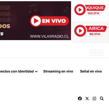
NEL MESSI
yectos con Identidad
Streaming en vivo
Señal en vivo
Facebook
X
Instag
Bu