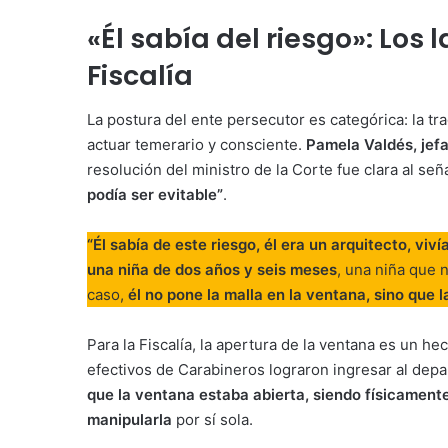
«Él sabía del riesgo»: Los
Fiscalía
La postura del ente persecutor es categórica: la tr
actuar temerario y consciente.
Pamela Valdés, jefa
resolución del ministro de la Corte fue clara al se
podía ser evitable”
.
“Él sabía de este riesgo, él era un arquitecto, viv
una niña de dos años y seis meses
, una niña que 
caso,
él no pone la malla en la ventana, sino que 
Para la Fiscalía, la apertura de la ventana es un h
efectivos de Carabineros lograron ingresar al dep
que la ventana estaba abierta, siendo físicament
manipularla
por sí sola.