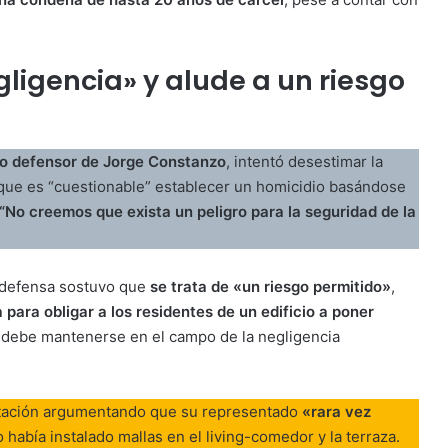
gligencia» y alude a un riesgo
do defensor de Jorge Constanzo
, intentó desestimar la
ó que es “cuestionable” establecer un homicidio basándose
“No creemos que exista un peligro para la seguridad de la
a defensa sostuvo que
se trata de «un riesgo permitido»
,
 para obligar a los residentes de un edificio a poner
so debe mantenerse en el campo de la negligencia
abitación argumentando que su representado
«rara vez
o había instalado mallas en el living-comedor y la terraza.