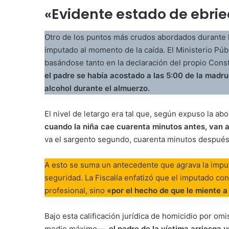
«Evidente estado de ebrie
Otro de los puntos más crudos abordados durante l
imputado al momento de la caída. El Ministerio Pú
basándose tanto en la declaración del propio Cons
el padre se había acostado a las 5:00 de la madru
alcohol durante el almuerzo.
El nivel de letargo era tal que, según expuso la ab
cuando la niña cae cuarenta minutos antes, van a
va el sargento segundo, cuarenta minutos después,
A esto se suma un antecedente que agrava la imput
seguridad. La Fiscalía enfatizó que el imputado con
profesional, sino
«por el hecho de que le miente a l
Bajo esta calificación jurídica de homicidio por o
medio máximo—,
el padre de la víctima arriesga