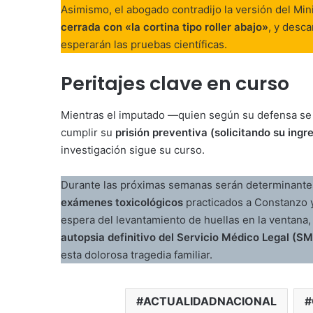
Asimismo, el abogado contradijo la versión del Min
cerrada con «la cortina tipo roller abajo»
, y desc
esperarán las pruebas científicas.
Peritajes clave en curso
Mientras el imputado —quien según su defensa se
cumplir su
prisión preventiva (solicitando su ing
investigación sigue su curso.
Durante las próximas semanas serán determinant
exámenes toxicológicos
practicados a Constanzo y 
espera del levantamiento de huellas en la ventana, l
autopsia definitivo del Servicio Médico Legal (SM
esta dolorosa tragedia familiar.
ACTUALIDADNACIONAL