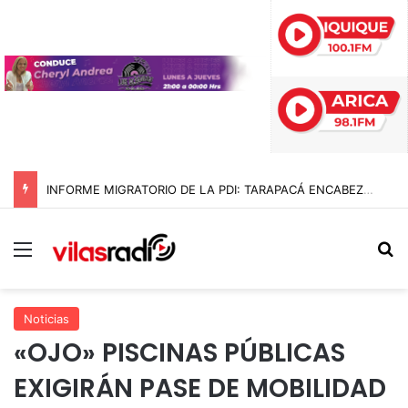
INFORME MIGRATORIO DE LA PDI: TARAPACÁ ENCABEZA LA MAYOR REDUCCIÓN DE INGRESOS IRREGULARES EN CHILE CON UNA BAJA DEL 89% EN 2026
Menú
B
Noticias
«OJO» PISCINAS PÚBLICAS
EXIGIRÁN PASE DE MOBILIDAD