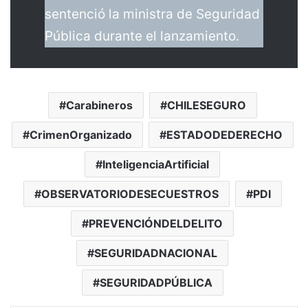
sentenció la ministra de Seguridad
Pública durante el lanzamiento.
Carabineros
CHILESEGURO
CrimenOrganizado
ESTADODEDERECHO
InteligenciaArtificial
OBSERVATORIODESECUESTROS
PDI
PREVENCIÓNDELDELITO
SEGURIDADNACIONAL
SEGURIDADPÚBLICA