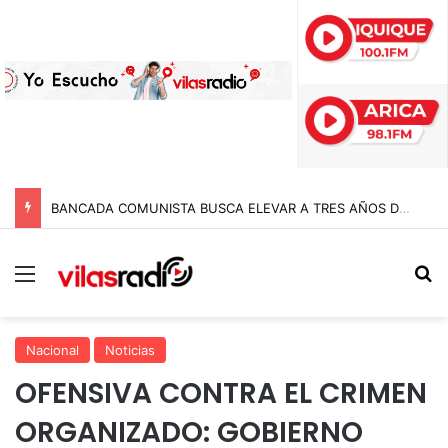
BANCADA COMUNISTA BUSCA ELEVAR A TRES AÑOS DE CÁRCEL LAS PENAS A POLICÍAS POR APREMIOS ILEGÍTIMOS EN MODIFICACIÓN A LA LEY NAIN-RETAMAL
Menú
B
Nacional
Noticias
OFENSIVA CONTRA EL CRIMEN
ORGANIZADO: GOBIERNO