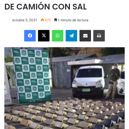
DE CAMIÓN CON SAL
octubre 5, 2021
675
1 minuto de lectura
Facebook
X
WhatsApp
Telegram
Enviar vía email
Imprimir