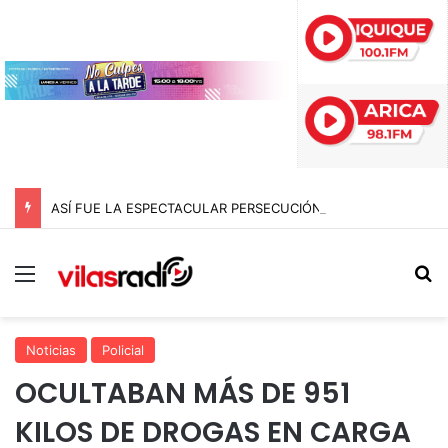
ASÍ FUE LA ESPECTACULAR PERSECUCIÓN EN IQUIQUE QUE TERMINÓ CON UN AUTO INCENDIADO TRAS CHOCAR CONTRA LA ROTONDA CHIPANA
Menú
B
Noticias
Policial
OCULTABAN MÁS DE 951
KILOS DE DROGAS EN CARGA