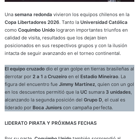
Una
semana redonda
vivieron los equipos chilenos en la
Copa Libertadores 2026
. Tanto la
Universidad Católica
como
Coquimbo Unido
lograron importantes triunfos en
calidad de visita, resultados que los dejan bien
posicionados en sus respectivos grupos y con la ilusión
intacta de seguir avanzando en el torneo continental.
El equipo cruzado
dio el gran golpe en tierras brasileñas al
derrotar por
2 a 1
a
Cruzeiro
en el
Estadio Mineirao
. La
figura del encuentro fue
Jimmy Martínez
, quien con un gol
en los descuentos permitió que la
UC
sumara
3 unidades
,
alcanzando la segunda posición del
Grupo D
, el cual es
liderado por
Boca Juniors
con campaña perfecta.
LIDERATO PIRATA Y PRÓXIMAS FECHAS
Por su parte,
Coquimbo Unido
también sorprendió al