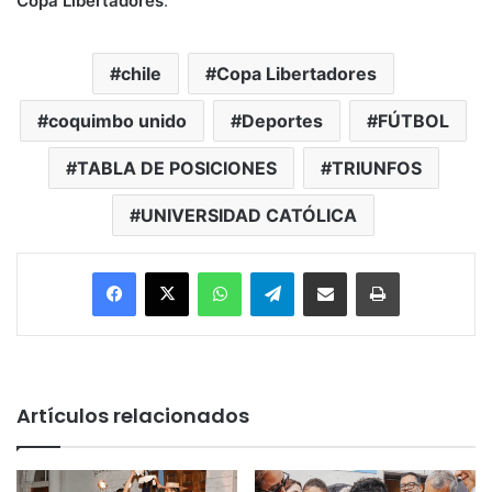
Copa Libertadores
.
chile
Copa Libertadores
coquimbo unido
Deportes
FÚTBOL
TABLA DE POSICIONES
TRIUNFOS
UNIVERSIDAD CATÓLICA
Facebook
X
WhatsApp
Telegram
Enviar vía email
Imprimir
Artículos relacionados