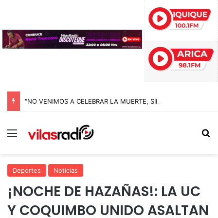
“NO VENIMOS A CELEBRAR LA MUERTE, SINO LA VIDA”: LA EMOTIVA ROMERÍA AL CEMENTERIO QUE MARCA EL CORAZÓN DE LA FIESTA DE SAN LORENZO
Menú
B
Deportes
Noticias
¡NOCHE DE HAZAÑAS!: LA UC
Y COQUIMBO UNIDO ASALTAN