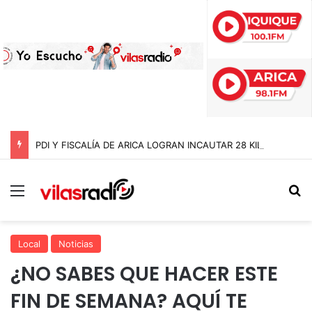
PDI Y FISCALÍA DE ARICA LOGRAN INCAUTAR 28 KILOS DE MARIHUANA OCULTOS EN UN CAMIÓN DE ALTO TONELAJE EN CHUNGARÁ
Menú
B
Local
Noticias
¿NO SABES QUE HACER ESTE
FIN DE SEMANA? AQUÍ TE