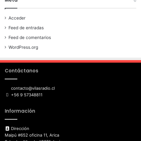
Acceder
Feed de entradas
Feed de comentarios
WordPress.org
Contáctanos
contacto@vilasradio.cl
+56 9 57348811
Información
Dirección
Maipú #652 oficina 11, Arica