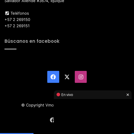
Salvador Allende #3674, Iquique
Teléfonos
+57 2 269150
+57 2 269151
Búscanos en facebook
Facebook
X
Instagram
×
En vivo
© Copyright Vmotor TI 2026, All Rights Reserved
Facebook
X
Instagram