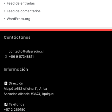
Feed de entradas
Feed de comentarios
WordPress.org
Contáctanos
contacto@vilasradio.cl
+56 9 57348811
Información
Dirección
Maipú #652 oficina 11, Arica
Salvador Allende #3674, Iquique
Teléfonos
+57 2 269150