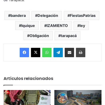
bandera
Delegación
FiestasPatrias
Iquique
IZAMIENTO
ley
Obligación
tarapacá
Facebook
X
WhatsApp
Telegram
Enviar vía email
Imprimir
Artículos relacionados