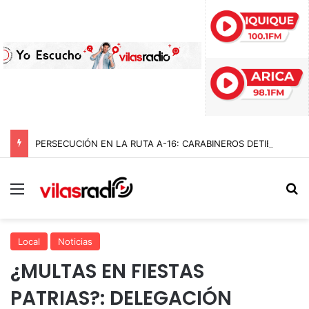
PERSECUCIÓN EN LA RUTA A-16: CARABINEROS DETIENE A CUATRO DELINCUENTES Y RECUPERA AUTO ROBADO EN BAJO MOLLE
Menú
B
Local
Noticias
¿MULTAS EN FIESTAS
PATRIAS?: DELEGACIÓN