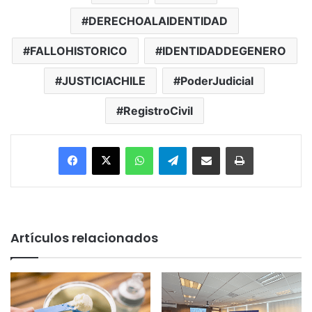
DERECHOALAIDENTIDAD
FALLOHISTORICO
IDENTIDADDEGENERO
JUSTICIACHILE
PoderJudicial
RegistroCivil
Facebook
X
WhatsApp
Telegram
Enviar vía email
Imprimir
Artículos relacionados