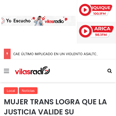
CAE ÚLTIMO IMPLICADO EN UN VIOLENTO ASALTO A COMERCIANTE DEL AGRO EN IQUIQUE: ESTUVO MÁS DE DOS AÑOS PRÓFUGO
Menú
B
Local
Noticias
MUJER TRANS LOGRA QUE LA
JUSTICIA VALIDE SU