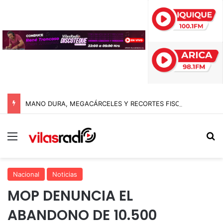
MANO DURA, MEGACÁRCELES Y RECORTES FISCALES: EL GIRO RADICAL DE ABELARDO DE LA ESPRIELLA AL ASUMIR COMO PRESIDENTE DE COLOMBIA
Menú
B
Nacional
Noticias
MOP DENUNCIA EL
ABANDONO DE 10.500