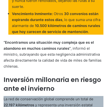
y nunca fueron renovados, dejando las rutas a su
suerte.
Vencimiento Inminente:
Otros
30 convenios están
expirando durante estos días
, lo que suma una cifra
alarmante de
10.500 kilómetros de caminos rurales
que hoy carecen de servicio de mantención
.
“Encontramos una situación muy compleja que es el
abandono en muchos caminos rurales”
, informó el
ministro, subrayando que esta negligencia administrativa
afecta directamente la calidad de vida de miles de familias
chilenas.
Inversión millonaria en riesgo
ante el invierno
La red de conservación global comprende un total de
22.197 kilómetros
y representa una inversión estatal