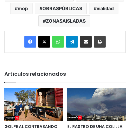
mop
OBRASPÚBLICAS
vialidad
ZONASAISLADAS
Facebook
X
WhatsApp
Telegram
Enviar vía email
Imprimir
Artículos relacionados
GOLPE AL CONTRABANDO:
EL RASTRO DE UNA COLILLA: