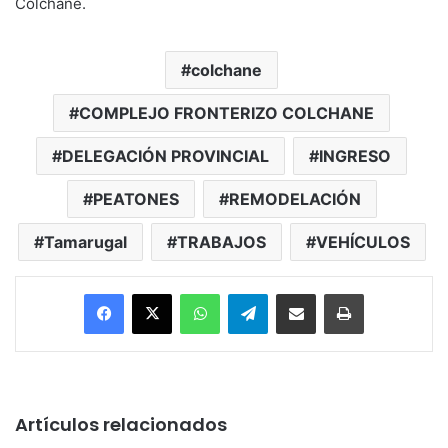
Colchane.
colchane
COMPLEJO FRONTERIZO COLCHANE
DELEGACIÓN PROVINCIAL
INGRESO
PEATONES
REMODELACIÓN
Tamarugal
TRABAJOS
VEHÍCULOS
Facebook
X
WhatsApp
Telegram
Enviar vía email
Imprimir
Artículos relacionados