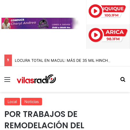
LOCURA TOTAL EN MACUL: MÁS DE 35 MIL HINCHAS DE COLO COLO LE DIERON LA BIENVENIDA A VOZINHA EN EL MONUMENTAL
Menú
B
Local
Noticias
POR TRABAJOS DE
REMODELACIÓN DEL