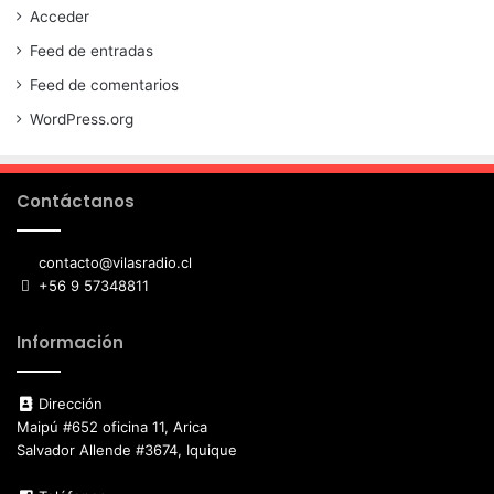
Acceder
Feed de entradas
Feed de comentarios
WordPress.org
Contáctanos
contacto@vilasradio.cl
+56 9 57348811
Información
Dirección
Maipú #652 oficina 11, Arica
Salvador Allende #3674, Iquique