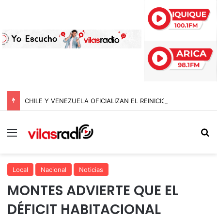
CHILE Y VENEZUELA OFICIALIZAN EL REINICIO DE RELACIONES CONSULARES Y AVANZAN HACIA LA NORMALIZACIÓN DE VÍNCULOS BILATERALES
Menú
B
Local
Nacional
Noticias
MONTES ADVIERTE QUE EL
DÉFICIT HABITACIONAL