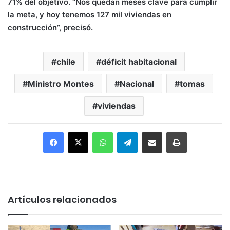
71% del objetivo. “Nos quedan meses clave para cumplir
la meta, y hoy tenemos 127 mil viviendas en
construcción”, precisó.
chile
déficit habitacional
Ministro Montes
Nacional
tomas
viviendas
Facebook
X
WhatsApp
Telegram
Enviar vía email
Imprimir
Artículos relacionados