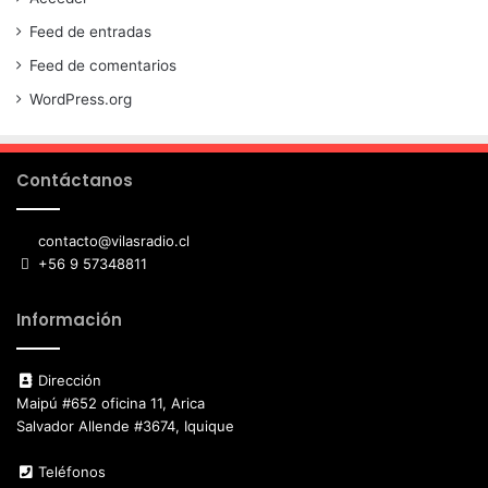
Feed de entradas
Feed de comentarios
WordPress.org
Contáctanos
contacto@vilasradio.cl
+56 9 57348811
Información
Dirección
Maipú #652 oficina 11, Arica
Salvador Allende #3674, Iquique
Teléfonos