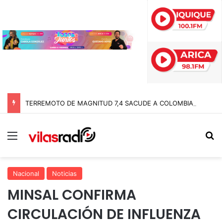
TERREMOTO DE MAGNITUD 7,4 SACUDE A COLOMBIA Y SE SIENTE EN ECUADOR Y PANAMÁ: SHOA DESCARTA RIESGO DE TSUNAMI EN CHILE
Menú
B
Nacional
Noticias
MINSAL CONFIRMA
CIRCULACIÓN DE INFLUENZA