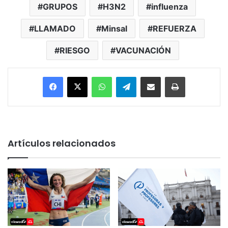
GRUPOS
H3N2
influenza
LLAMADO
Minsal
REFUERZA
RIESGO
VACUNACIÓN
Facebook
X
WhatsApp
Telegram
Enviar vía email
Imprimir
Artículos relacionados