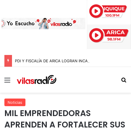
PDI Y FISCALÍA DE ARICA LOGRAN INCAUTAR 28 KILOS DE MARIHUANA OCULTOS EN UN CAMIÓN DE ALTO TONELAJE EN CHUNGARÁ
Menú
B
Noticias
MIL EMPRENDEDORAS
APRENDEN A FORTALECER SUS