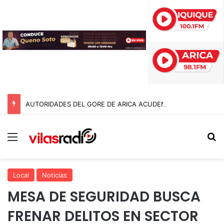
AUTORIDADES DEL GORE DE ARICA ACUDEN A CONTRALORÍA TRAS IRREGULARIDADES POR $95 MIL MILLONES EN LA GESTIÓN ANTERIOR
Menú
B
Local
Noticias
MESA DE SEGURIDAD BUSCA
FRENAR DELITOS EN SECTOR