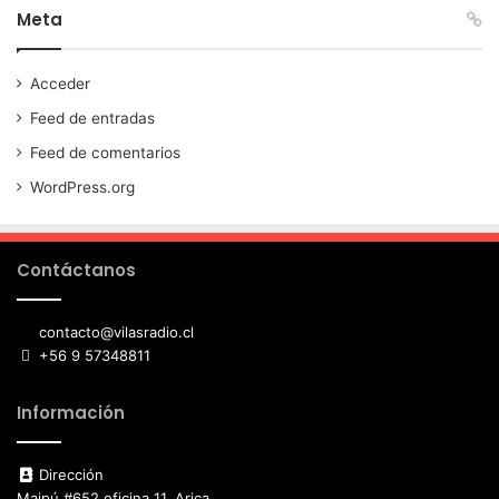
Meta
Acceder
Feed de entradas
Feed de comentarios
WordPress.org
Contáctanos
contacto@vilasradio.cl
+56 9 57348811
Información
Dirección
Maipú #652 oficina 11, Arica