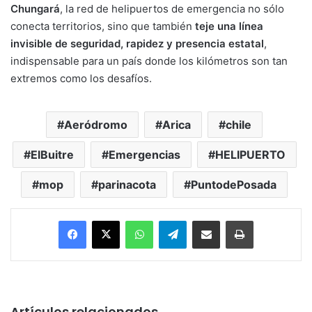
Chungará
, la red de helipuertos de emergencia no sólo
conecta territorios, sino que también
teje una línea
invisible de seguridad, rapidez y presencia estatal
,
indispensable para un país donde los kilómetros son tan
extremos como los desafíos.
Aeródromo
Arica
chile
ElBuitre
Emergencias
HELIPUERTO
mop
parinacota
PuntodePosada
Facebook
X
WhatsApp
Telegram
Enviar vía email
Imprimir
Artículos relacionados