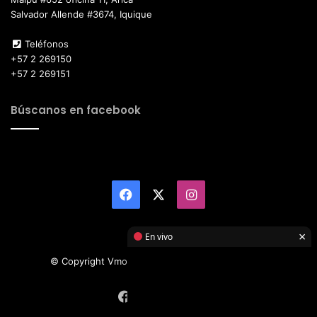
Salvador Allende #3674, Iquique
Teléfonos
+57 2 269150
+57 2 269151
Búscanos en facebook
Facebook
X
Instagram
×
En vivo
© Copyright Vmotor TI 2026, All Rights Reserved
Facebook
X
Instagram