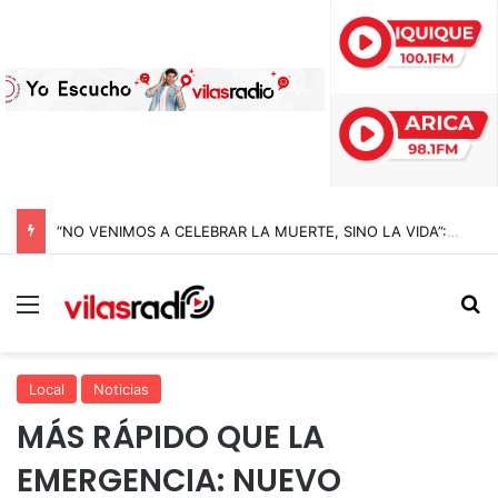
“NO VENIMOS A CELEBRAR LA MUERTE, SINO LA VIDA”: LA EMOTIVA ROMERÍA AL CEMENTERIO QUE MARCA EL CORAZÓN DE LA FIESTA DE SAN LORENZO
Menú
B
Local
Noticias
MÁS RÁPIDO QUE LA
EMERGENCIA: NUEVO