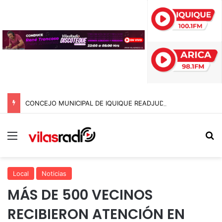
CONCEJO MUNICIPAL DE IQUIQUE READJUDICA DEMOLICIÓN DE LETREROS Y SU COSTO SE DISPARA TRAS MESES DE RETRASO
Menú
B
Local
Noticias
MÁS DE 500 VECINOS
RECIBIERON ATENCIÓN EN