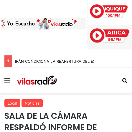
IRÁN CONDICIONA LA REAPERTURA DEL ESTRECHO DE ORMUZ Y EXIGE A ESTADOS UNIDOS EL FIN DEL BLOQUEO Y REPARACIONES DE GUERRA
Menú
B
Local
Noticias
SALA DE LA CÁMARA
RESPALDÓ INFORME DE