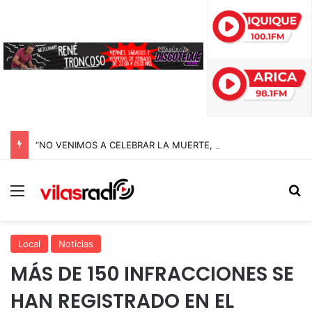
“NO VENIMOS A CELEBRAR LA MUERTE, SINO LA VIDA”: LA EMOTIVA ROMERÍA AL CEMENTERIO QUE MARCA EL CORAZÓN DE LA FIESTA DE SAN LORENZO
Menú
B
Local
Noticias
MÁS DE 150 INFRACCIONES SE
HAN REGISTRADO EN EL