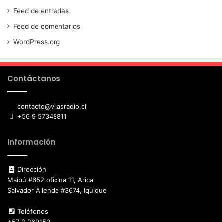
Feed de entradas
Feed de comentarios
WordPress.org
Contáctanos
contacto@vilasradio.cl
+56 9 57348811
Información
Dirección
Maipú #652 oficina 11, Arica
Salvador Allende #3674, Iquique
Teléfonos
+57 2 269150