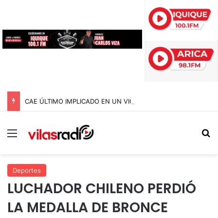
CAE ÚLTIMO IMPLICADO EN UN VIOLENTO ASALTO A COMERCIANTE DEL AGRO EN IQUIQUE: ESTUVO MÁS DE DOS AÑOS PRÓFUGO
Menú
B
Deportes
LUCHADOR CHILENO PERDIÓ
LA MEDALLA DE BRONCE