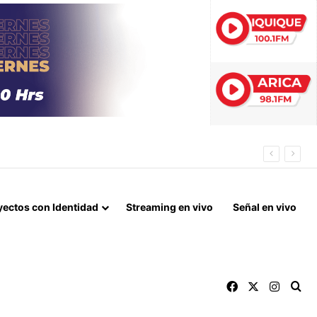
EDOR BIOCEÁNICO
yectos con Identidad
Streaming en vivo
Señal en vivo
Facebook
X
Instag
Bu