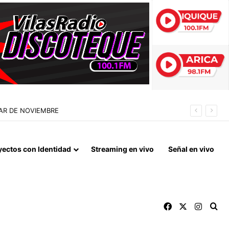
 QUE MARCA EL CORAZÓN DE LA FIESTA DE SAN LORENZO
yectos con Identidad
Streaming en vivo
Señal en vivo
Facebook
X
Instag
Bu