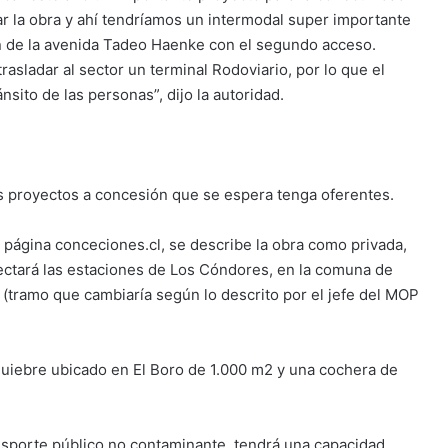
tar la obra y ahí tendríamos un intermodal super importante
ón de la avenida Tadeo Haenke con el segundo acceso.
asladar al sector un terminal Rodoviario, por lo que el
ánsito de las personas”, dijo la autoridad.
os proyectos a concesión que se espera tenga oferentes.
 página conceciones.cl, se describe la obra como privada,
ectará las estaciones de Los Cóndores, en la comuna de
o (tramo que cambiaría según lo descrito por el jefe del MOP
quiebre ubicado en El Boro de 1.000 m2 y una cochera de
nsporte público no contaminante, tendrá una capacidad