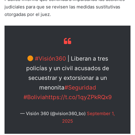
judiciales para que se revisen las medidas sustitutivas
otorgadas por el juez.
#Visión360
| Liberan a tres
policías y un civil acusados de
secuestrar y extorsionar a un
menonita
#Seguridad
#Bolivia
https://t.co/1qyZPkRQx9
— Visión 360 (@vision360_bo)
September 1,
2025