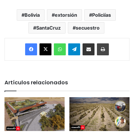
Bolivia
extorsión
Policiías
SantaCruz
secuestro
Facebook
X
WhatsApp
Telegram
Enviar vía email
Imprimir
Artículos relacionados