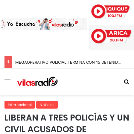
MEGAOPERATIVO POLICIAL TERMINA CON 15 DETENIDOS Y SIETE NOTIFICACIONES DE EXPULSIÓN DE EXTRANJEROS EN TARAPACÁ
Menú
B
Internacional
Noticias
LIBERAN A TRES POLICÍAS Y UN
CIVIL ACUSADOS DE