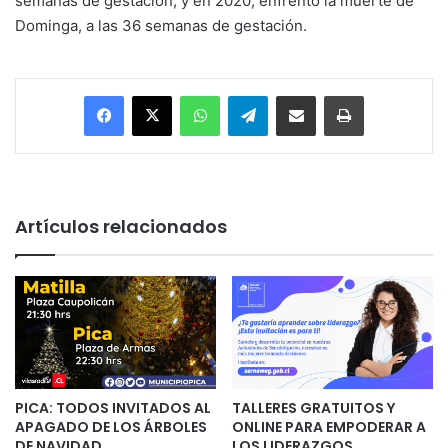
semanas de gestación; y en 2020, enfrentó la muerte de
Dominga, a las 36 semanas de gestación.
Facebook
X
WhatsApp
Telegram
Enviar vía email
Imprimir
Artículos relacionados
PICA: TODOS INVITADOS AL
TALLERES GRATUITOS Y
APAGADO DE LOS ÁRBOLES
ONLINE PARA EMPODERAR A
DE NAVIDAD
LOS LIDERAZGOS