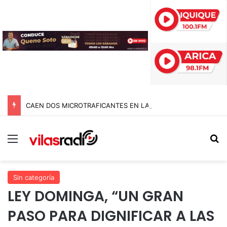
CAEN DOS MICROTRAFICANTES EN LA CAUPOLICÁN: DESMANTELAN PUNTO DE VENTA Y RETIRAN RUCO USADO COMO CENTRO DE ACOPIO
Menú
B
Sin categoría
LEY DOMINGA, “UN GRAN
PASO PARA DIGNIFICAR A LAS