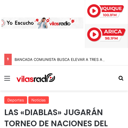
BANCADA COMUNISTA BUSCA ELEVAR A TRES AÑOS DE CÁRCEL LAS PENAS A POLICÍAS POR APREMIOS ILEGÍTIMOS EN MODIFICACIÓN A LA LEY NAIN-RETAMAL
Menú
B
Deportes
Noticias
LAS «DIABLAS» JUGARÁN
TORNEO DE NACIONES DEL