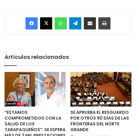
Facebook
X
WhatsApp
Telegram
Enviar vía email
Imprimir
Artículos relacionados
“ESTAMOS
SE APRUEBA EL RESGUARDO
COMPROMETIDOS CON LA
POR OTROS 90 DÍAS DE LAS
SALUD DE LOS
FRONTERAS DEL NORTE
TARAPAQUEÑOS”: SE ESPERA
GRANDE
MÁS DE 2 MIL PRESTACIONES