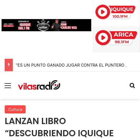
“ES UN PUNTO GANADO JUGAR CONTRA EL PUNTERO” HERNÁN PEÑA TRAS EL EMPATE CON COBRELOA
Menú
B
Cultura
LANZAN LIBRO
“DESCUBRIENDO IQUIQUE