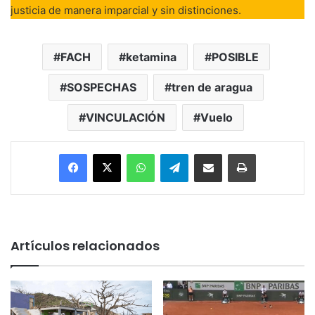
justicia de manera imparcial y sin distinciones.
FACH
ketamina
POSIBLE
SOSPECHAS
tren de aragua
VINCULACIÓN
Vuelo
Facebook
X
WhatsApp
Telegram
Enviar vía email
Imprimir
Artículos relacionados