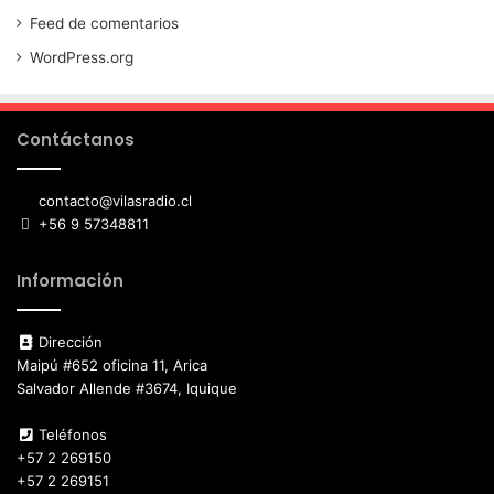
Feed de comentarios
WordPress.org
Contáctanos
contacto@vilasradio.cl
+56 9 57348811
Información
Dirección
Maipú #652 oficina 11, Arica
Salvador Allende #3674, Iquique
Teléfonos
+57 2 269150
+57 2 269151