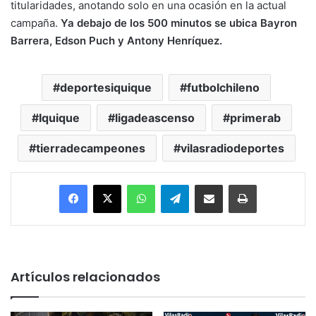
titularidades, anotando solo en una ocasión en la actual
campaña.
Ya debajo de los 500 minutos se ubica Bayron
Barrera, Edson Puch y Antony Henríquez.
deportesiquique
futbolchileno
Iquique
ligadeascenso
primerab
tierradecampeones
vilasradiodeportes
Facebook
X
WhatsApp
Telegram
Enviar vía email
Imprimir
Artículos relacionados