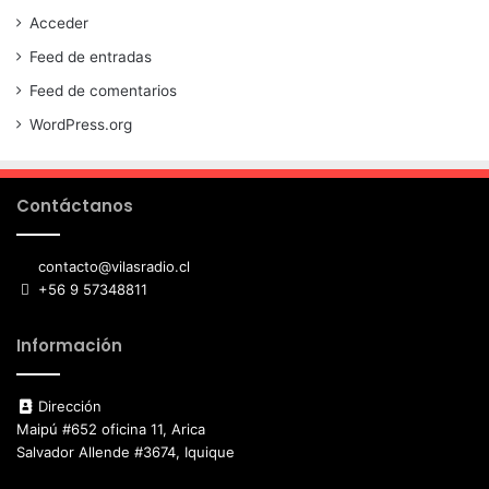
Acceder
Feed de entradas
Feed de comentarios
WordPress.org
Contáctanos
contacto@vilasradio.cl
+56 9 57348811
Información
Dirección
Maipú #652 oficina 11, Arica
Salvador Allende #3674, Iquique