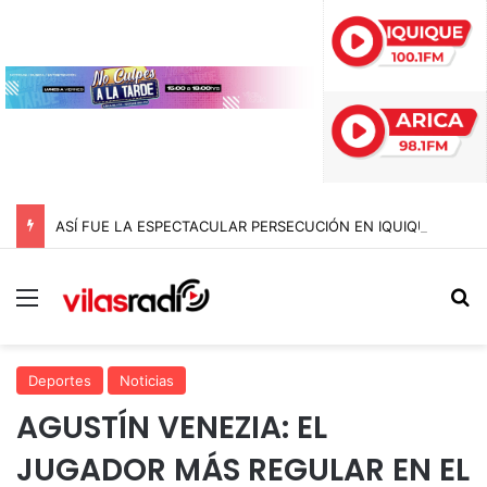
ASÍ FUE LA ESPECTACULAR PERSECUCIÓN EN IQUIQUE QUE TERMINÓ CON UN AUTO INCENDIADO TRAS CHOCAR CONTRA LA ROTONDA CHIPANA
Menú
B
Deportes
Noticias
AGUSTÍN VENEZIA: EL
JUGADOR MÁS REGULAR EN EL