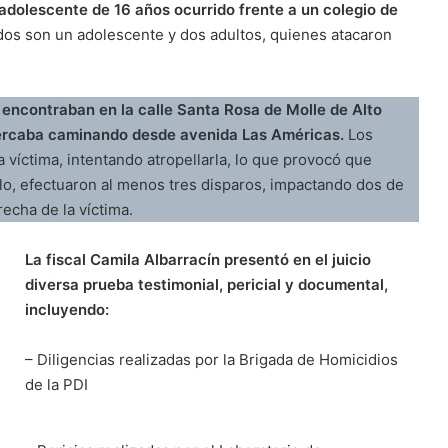
 adolescente de 16 años ocurrido frente a un colegio de
s son un adolescente y dos adultos, quienes atacaron
 encontraban en la calle Santa Rosa de Molle de Alto
cercaba caminando desde avenida Las Américas.
Los
 víctima, intentando atropellarla, lo que provocó que
culo, efectuaron al menos tres disparos, impactando dos de
recha de la víctima.
La fiscal Camila Albarracín presentó en el juicio
diversa prueba testimonial, pericial y documental,
incluyendo:
– Diligencias realizadas por la Brigada de Homicidios
de la PDI