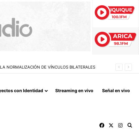
IDAS ESTIVALES EN ARICA Y PARINACOTA
yectos con Identidad
Streaming en vivo
Señal en vivo
Facebook
X
Instag
Bu