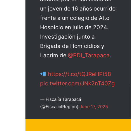
un joven de 16 años ocurrido
frente a un colegio de Alto
Hospicio en julio de 2024.
Investigación junto a
Brigada de Homicidios y
Lacrim de
@PDI_Tarapaca
.
https://t.co/tQJReHPl58
pic.twitter.com/JNk2nT40Zg
— Fiscalía Tarapacá
(@FiscaliaIRegion)
June 17, 2025