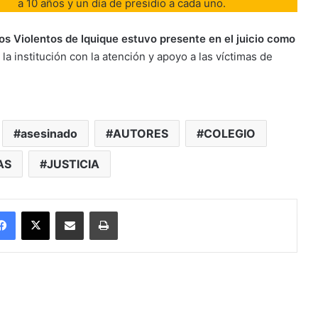
a 10 años y un día de presidio a cada uno.
os Violentos de Iquique estuvo presente en el juicio como
la institución con la atención y apoyo a las víctimas de
asesinado
AUTORES
COLEGIO
AS
JUSTICIA
Facebook
X
Enviar vía email
Imprimir