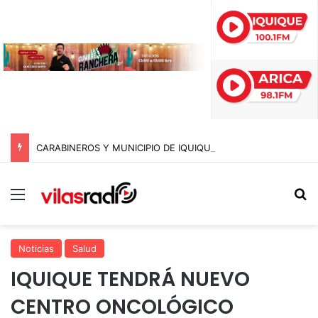
CARABINEROS Y MUNICIPIO DE IQUIQUE SACAN DE CIRCULACIÓN 10 MOTOCICLETAS Y DETIENEN A SEIS SUJETOS EN FISCALIZACIÓN NOCTURNA
Menú
B
Noticias
Salud
IQUIQUE TENDRÁ NUEVO
CENTRO ONCOLÓGICO