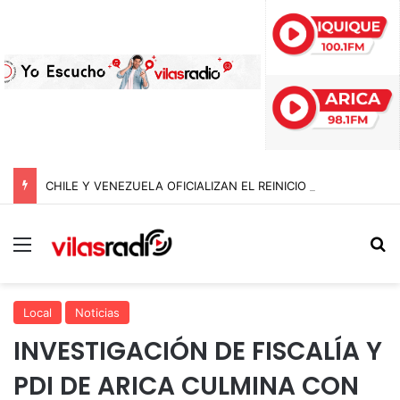
CHILE Y VENEZUELA OFICIALIZAN EL REINICIO DE RELACIONES CONSULARES Y AVANZAN HACIA LA NORMALIZACIÓN DE VÍNCULOS BILATERALES
Menú
B
Local
Noticias
INVESTIGACIÓN DE FISCALÍA Y
PDI DE ARICA CULMINA CON