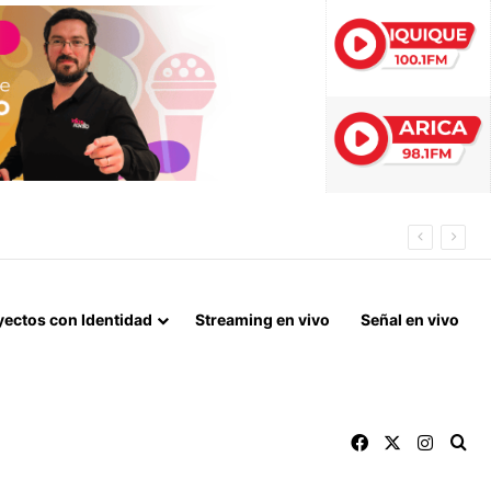
yectos con Identidad
Streaming en vivo
Señal en vivo
Facebook
X
Instag
Bu