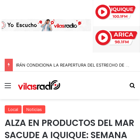
IRÁN CONDICIONA LA REAPERTURA DEL ESTRECHO DE ORMUZ Y EXIGE A ESTADOS UNIDOS EL FIN DEL BLOQUEO Y REPARACIONES DE GUERRA
Menú
B
Local
Noticias
ALZA EN PRODUCTOS DEL MAR
SACUDE A IQUIQUE: SEMANA