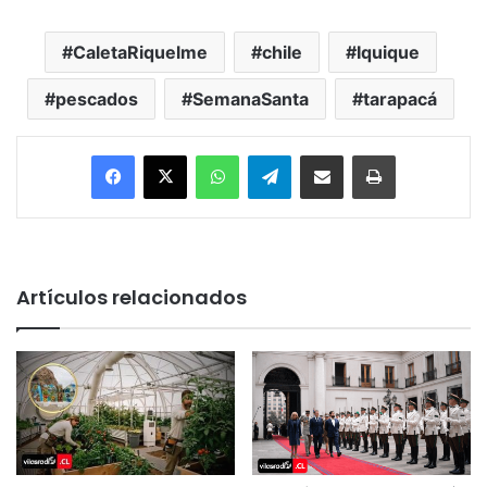
CaletaRiquelme
chile
Iquique
pescados
SemanaSanta
tarapacá
Facebook
X
WhatsApp
Telegram
Enviar vía email
Imprimir
Artículos relacionados