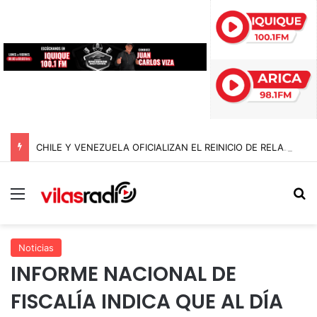
CHILE Y VENEZUELA OFICIALIZAN EL REINICIO DE RELACIONES CONSULARES Y AVANZAN HACIA LA NORMALIZACIÓN DE VÍNCULOS BILATERALES
Menú
B
Noticias
INFORME NACIONAL DE
FISCALÍA INDICA QUE AL DÍA