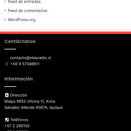
Feed de entradas
Feed de comentarios
WordPress.org
Contáctanos
contacto@vilasradio.cl
+56 9 57348811
Información
Dirección
Maipú #652 oficina 11, Arica
Salvador Allende #3674, Iquique
Teléfonos
+57 2 269150