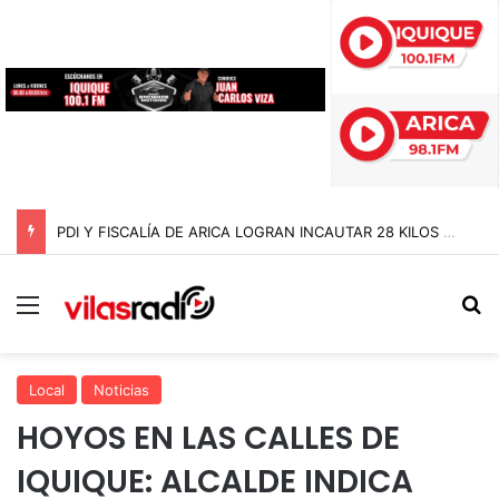
PDI Y FISCALÍA DE ARICA LOGRAN INCAUTAR 28 KILOS DE MARIHUANA OCULTOS EN UN CAMIÓN DE ALTO TONELAJE EN CHUNGARÁ
Menú
B
Local
Noticias
HOYOS EN LAS CALLES DE
IQUIQUE: ALCALDE INDICA