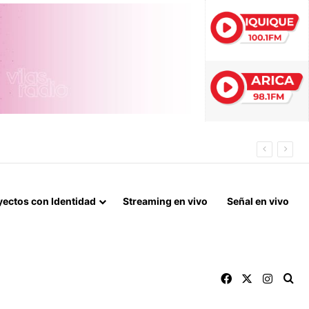
 DE ARICA
yectos con Identidad
Streaming en vivo
Señal en vivo
Facebook
X
Instag
Bu